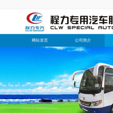
网站首页
公司简介
程力专用汽车股份有限
ChengLiZhuanYongQiCheGuFenYouXianGongSi