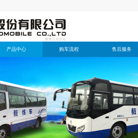
产品中心
购车流程
售后服务
公司销售五分公司