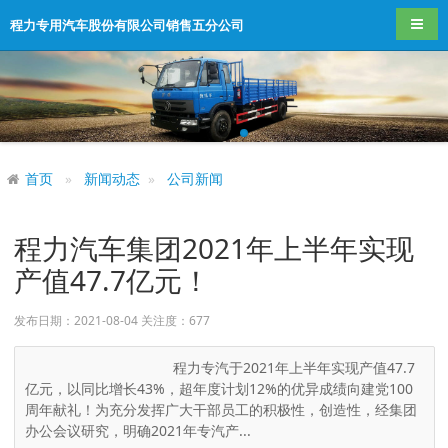
导航
程力专用汽车股份有限公司销售五分公司
首页
新闻动态
公司新闻
程力汽车集团2021年上半年实现
产值47.7亿元！
发布日期：2021-08-04 关注度：
677
程力专汽于2021年上半年实现产值47.7
亿元，以同比增长43%，超年度计划12%的优异成绩向建党100
周年献礼！为充分发挥广大干部员工的积极性，创造性，经集团
办公会议研究，明确2021年专汽产...