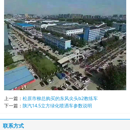
上一篇：
松原市柳总购买的东风尖头b2教练车
下一篇：
陕汽14.5立方绿化喷洒车参数说明
联系方式