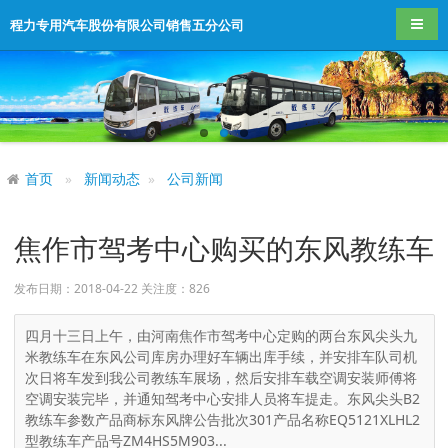
导航
程力专用汽车股份有限公司销售五分公司
首页
新闻动态
公司新闻
焦作市驾考中心购买的东风教练车
发布日期：2018-04-22 关注度：
826
四月十三日上午，由河南焦作市驾考中心定购的两台东风尖头九
米教练车在东风公司库房办理好车辆出库手续，并安排车队司机
次日将车发到我公司教练车展场，然后安排车载空调安装师傅将
空调安装完毕，并通知驾考中心安排人员将车提走。东风尖头B2
教练车参数产品商标东风牌公告批次301产品名称EQ5121XLHL2
型教练车产品号ZM4HS5M903...