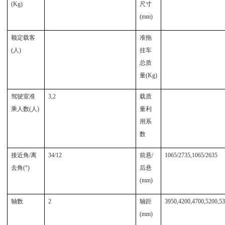
(Kg)
尺寸
(mm)
额定载客
准拖
(人)
挂车
总质
量(Kg)
驾驶室准
3,2
载质
乘人数(人)
量利
用系
数
接近角/离
34/12
前悬/
1065/2735,1065/2635
去角(°)
后悬
(mm)
轴数
2
轴距
3950,4200,4700,5200,5
(mm)