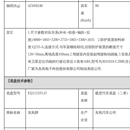
轴荷(Kg)
4250/8240
高车
90
速
(Km/h)
其它
1.
尺寸参数对应关系(外长=前悬+轴距+后
悬):9000=1065+5200+2735=1065+5300+2635. 2.防护装置材料材
质:Q235-A;连接方式:与车架螺栓联结;后部防护装置的断面尺寸
120×50mm,离地高度430mm.2.驾驶室内安装副驾驶制动踏板.3.安装
有卫星定位功能的行驶记录仪.4.装有ABS,型号为3631010-C2000,生
厂家为东风电子科技股份有限公司制动系统公司.
【底盘技术参数】
底盘型号
EQ1121FLJ3
底盘
载货汽车底盘（二类）
名称
商标名称
东风牌
生产
东风汽车公司
企业