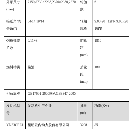
外形尺寸
7150,8730×2285,2370×2350,2370
轮胎
6
(mm)
数
接近角/离
34/14,19/14
轮胎
9.00-20 12PR,9.00R20
去角(°)
规格
16PR
钢板弹簧
9/11+8
前轮
1810
片数
距
(mm)
燃料种类
柴油
后轮
1800
距
(mm)
排放标准
GB17691-2005
国Ⅴ,GB3847-2005
发动机型
发动机生产企业
排量
功率(Kw)
号
(ml)
YN33CRE1
昆明云内动力股份有限公司
3298
85