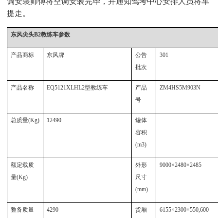
调安装师傅将空调安装完毕，并通知驾考中心安排人员将车
提走。
东风尖头B2教练车参数
产品商标
东风牌
公告
301
批次
产品名称
EQ5121XLHL2
型教练车
产品
ZM4HS5M903N
号
总质量(Kg)
12490
罐体
容积
(m3)
额定载质
外形
9000×2480×2485
量(Kg)
尺寸
(mm)
整备质量
4290
货厢
6155×2300×550,600