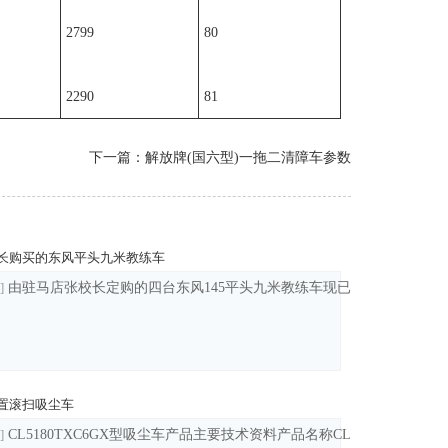
2799
80
2290
81
下一篇：
解放牌(国六型)一拖二清障车参数
长购买的东风平头九米教练车
车外型尺寸(mm)9000×2300,2450,2470,2480×2800,2850整车型号D
]
由驻马店张校长定购的四台东风145平头九米教练车现已整备完毕，明
置滚扫吸尘车
外型尺寸(mm)6970×2080×2570整车型号CLW5070ZYSD6货厢尺寸
]
CL5180TXC6GX型吸尘车产品主要技术资料产品名称CL5180TXC6GX型吸尘车外型尺