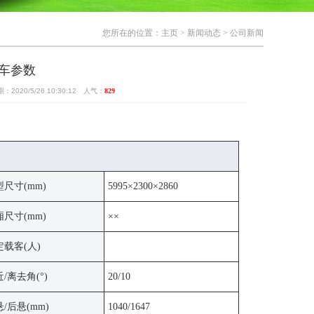
您所在的位置：
主页
>
新闻动态
>
公司新闻
车参数
20/5/26 10:30:12 人气：
829
尺寸(mm)
5995×2300×2860
尺寸(mm)
××
定载客(人)
/离去角(°)
20/10
/后悬(mm)
1040/1647