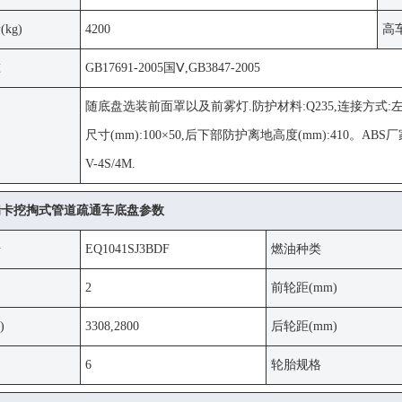
kg)
4200
高车
准
GB17691-2005国Ⅴ,GB3847-2005
随底盘选装前面罩以及前雾灯.防护材料:Q235,连接方
明
尺寸(mm):100×50,后下部防护离地高度(mm):410。A
V-4S/4M.
瑞卡挖掏式管道疏通车底盘参数
号
EQ1041SJ3BDF
燃油种类
2
前轮距(mm)
)
3308,2800
后轮距(mm)
6
轮胎规格