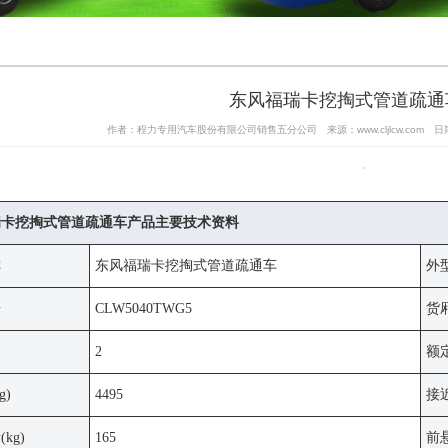
东风福瑞卡挖掏式管道疏通
作者：程力专用汽车股份有限公司销售五分公司 来源：www.cljlcw.com 日期：20
瑞卡挖掏式管道疏通车产品主要技术资料
称
东风福瑞卡挖掏式管道疏通车
外型
号
CLW5040TWG5
货厢
客
2
额
g)
4495
接近
kg)
165
前悬