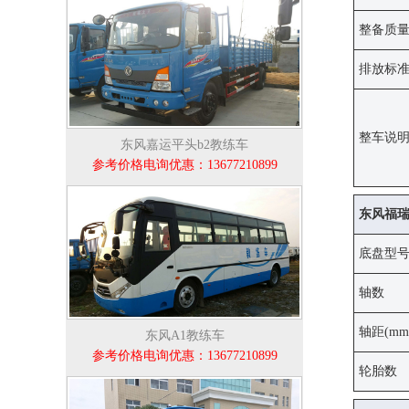
整备质量(
排放标
整车说
东风嘉运平头b2教练车
参考价格电询优惠：13677210899
东风福
底盘型
轴数
轴距(mm
东风A1教练车
参考价格电询优惠：13677210899
轮胎数