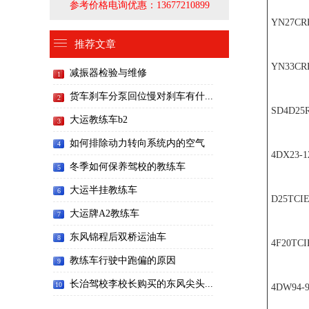
参考价格电询优惠：13677210899
YN27CR
推荐文章
YN33CR
减振器检验与维修
1
货车刹车分泵回位慢对刹车有什...
2
SD4D25R
大运教练车b2
3
如何排除动力转向系统内的空气
4
4DX23-1
冬季如何保养驾校的教练车
5
大运半挂教练车
6
D25TCI
大运牌A2教练车
7
东风锦程后双桥运油车
8
4F20TCI
教练车行驶中跑偏的原因
9
长治驾校李校长购买的东风尖头...
10
4DW94-