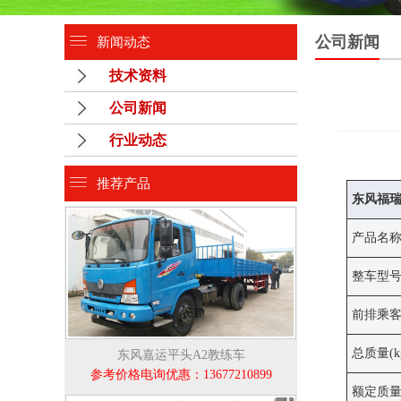
公司新闻
新闻动态
技术资料
公司新闻
行业动态
推荐产品
东风福
产品名
整车型
前排乘
总质量(k
东风嘉运平头A2教练车
参考价格电询优惠：13677210899
额定质量(