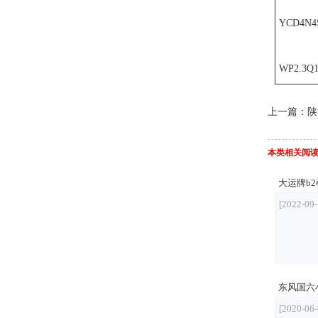
YCD4N4S
WP2.3Q1
上一篇：
陕
本类相关阅
大运牌b
[2022-09-
东风国六
[2020-06-