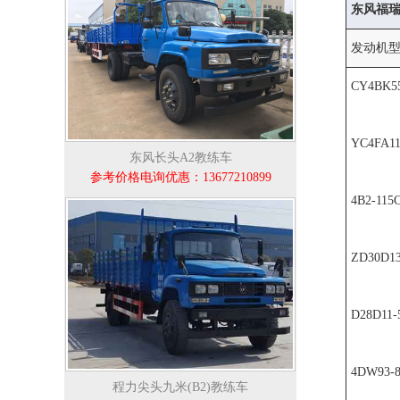
东风福
发动机
CY4BK5
YC4FA11
东风长头A2教练车
参考价格电询优惠：13677210899
4B2-115
ZD30D1
D28D11
4DW93-
程力尖头九米(B2)教练车