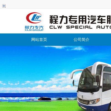
网站首页
公司简介
程力专用汽车股份有限
ChengLiZhuanYongQiCheGuFenYouXianGongSi