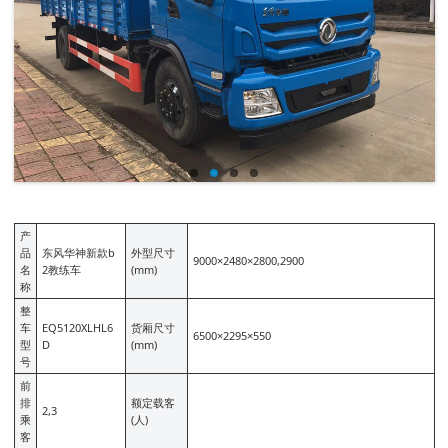
产
品
东风华神新款b
外型尺寸
9000×2480×2800,2900
名
2教练车
(mm)
称
整
车
EQ5120XLHL6
货厢尺寸
6500×2295×550
型
D
(mm)
号
前
排
额定载客
2,3
乘
(人)
客