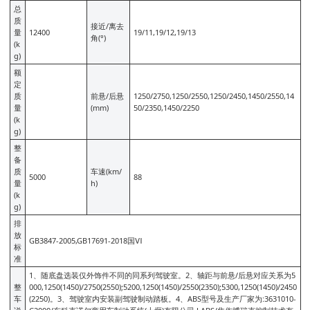
总
质
接近/离去
量
12400
19/11,19/12,19/13
角(°)
(k
g)
额
定
质
前悬/后悬
1250/2750,1250/2550,1250/2450,1450/2550,14
量
(mm)
50/2350,1450/2250
(k
g)
整
备
质
车速(km/
5000
88
量
h)
(k
g)
排
放
GB3847-2005,GB17691-2018国Ⅵ
标
准
1、随底盘选装仅外饰件不同的同系列驾驶室。2、轴距与前悬/后悬对应关系为5
整
000,1250(1450)/2750(2550);5200,1250(1450)/2550(2350);5300,1250(1450)/2450
车
(2250)。3、驾驶室内安装副驾驶制动踏板。4、ABS型号及生产厂家为:3631010-