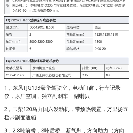
说
C2000/东科克诺尔商用车制动系统(十堰)有限公司,J ABS/焦作博瑞克控制技术有
明
限公司。5、护栏材质:Q235,与车架螺栓连接。后部防护断面尺寸(宽度×厚度)的
为120×60mm,离地高度450mm。
EQ5120XLHL6D型教练车底盘参数
底盘型号
EQ5120XLHL6DJ
燃油种类
柴油
轴数
2
前轮距(mm)
1820,1950,1910
轴距(mm)
5000,5200,5300
后轮距(mm)
1800
轮胎数
6
轮胎规格
9.00-20
EQ5120XLHL6D型教练车发动机参数
发动机型号
发动机生产企业
排量（ml）
功率（kw）
YCY24120-60
广西玉柴机器股份有限公司
2360
88
1，东风TJG193豪华驾驶室，电动门窗，行车记录
仪，原厂空调，独立副刹车，副喇叭
2，玉柴120马力国六发动机，带预热装置，万里扬五
档带副变速箱
3，2.8吨前桥，8吨后桥，断气刹，方向助力（方向