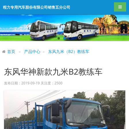
导航
程力专用汽车股份有限公司销售五分公司
首页
产品中心
东风九米（B2）教练车
东风华神新款九米B2教练车
发布日期：2019-09-19 关注度：
2500