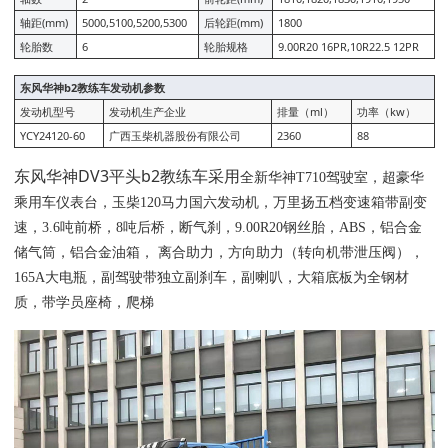
轴距(mm)
5000,5100,5200,5300
后轮距(mm)
1800
轮胎数
6
轮胎规格
9.00R20 16PR,10R22.5 12PR
东风华神b2教练车发动机参数
发动机型号
发动机生产企业
排量（ml）
功率（kw）
YCY24120-60
广西玉柴机器股份有限公司
2360
88
东风华神DV3平头b2教练车采用
全新华神T710驾驶室，超豪华
乘用车仪表台，玉柴120马力国六发动机，万里扬五档变速箱带副变
速，3.6吨前桥，8吨后桥，断气刹，9.00R20钢丝胎，ABS，铝合金
储气筒，铝合金油箱， 离合助力，方向助力（转向机带泄压阀），
165A大电瓶，副驾驶带独立副刹车，副喇叭，大箱底板为全钢材
质，带学员座椅，爬梯