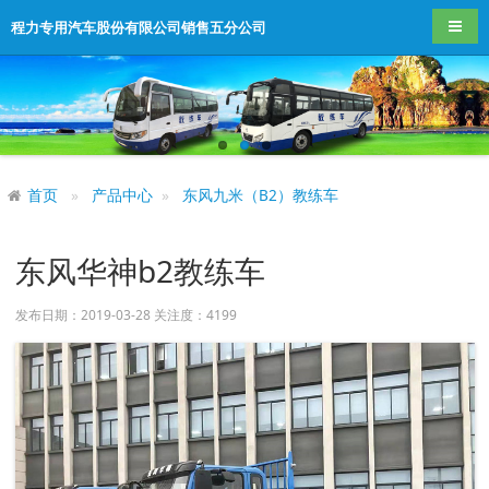
导航
程力专用汽车股份有限公司销售五分公司
首页
产品中心
东风九米（B2）教练车
东风华神b2教练车
发布日期：2019-03-28 关注度：
4199