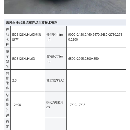
东风华神b2教练车产品主要技术资料
产
品
EQ5126XLHL6D型教
外型尺寸(m
9000×2450,2460,2470,2480×2710,278
名
练车
m)
0,2900
称
整
车
货厢尺寸(m
EQ5126XLHL6D
6500×2295,2300×550
型
m)
号
前
排
2,3
额定载客(人)
乘
客
总
质
接近/离去角
量
12400
17/19,17/18
(°)
(k
g)
额
定