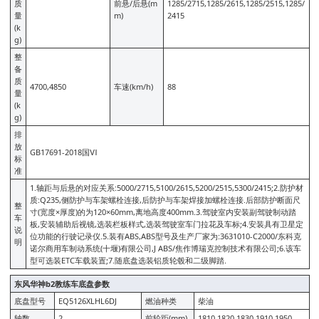
质
前悬/后悬(m
1285/2715,1285/2615,1285/2515,1285/
量
m)
2415
(k
g)
整
备
质
4700,4850
车速(km/h)
88
量
(k
g)
排
放
GB17691-2018国Ⅵ
标
准
1.轴距与后悬的对应关系:5000/2715,5100/2615,5200/2515,5300/2415;2.防护材
质:Q235,侧防护与车架螺栓连接,后防护与车架焊接加螺栓连接.后部防护断面尺
整
寸(宽度×厚度)的为120×60mm,离地高度400mm.3.驾驶室内安装副驾驶制动踏
车
板,安装辅助后视镜,选装栏板样式,选装驾驶室车门拉花及车标;4.安装具有卫星定
说
位功能的行驶记录仪.5.装有ABS,ABS型号及生产厂家为:3631010-C2000/东科克
明
诺尔商用车制动系统(十堰)有限公司,J ABS/焦作博瑞克控制技术有限公司;6.该车
型可选装ETC车载装置;7.随底盘选装铝质轮毂和二级脚踏.
东风华神b2教练车底盘参数
底盘型号
EQ5126XLHL6DJ
燃油种类
柴油
轴数
2
前轮距(mm)
1810,1820,1830,1910,1950