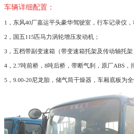
车辆详细
配置：
1，东风40厂嘉运平头豪华驾驶室，行车记录仪
2，
国五
115匹马力涡轮增压发动机；
3，五档带副变速箱（带变速箱托架及传动轴托架
4，2.7吨前桥，8吨后桥，带断气刹，原厂ABS
5，9.00-20尼龙胎，储气筒干燥器，车厢底板