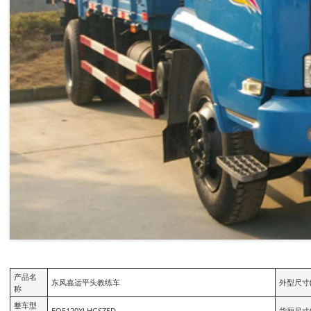
产品名
东风嘉运平头教练车
外型尺寸(
称
整车型
EQ5120XLHGSZ5D
货厢尺寸(