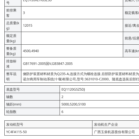
号
前排乘
3
额定载客(
客
总质量(k
12015
接近/离去
g)
额定质
前悬/后悬
量(kg)
整备质
4500,4940
高车速(km
量(kg)
排放标
GB17691-2005国Ⅴ,GB3847-2005
准
整车说
侧防护装置材料材质为Q235-A,连接方式为螺栓连接.后部防护装置材料材质为Q235
明
诺尔商用车制动系统(十堰)有限公司,型号:3631010-C2000。随底盘选装后部
底盘型号
EQ1120GSZ5DJ
轴数
2
轴距(mm)
5000,5200,5100
轮胎数
6
发动机型号
发动机生产企业
YC4FA115-50
广西玉柴机器股份有限公司