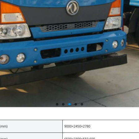
mm)
9000×2450×2780
mm)
6500×2300×550,600