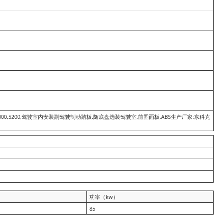
5000,5200,驾驶室内安装副驾驶制动踏板.随底盘选装驾驶室,前围面板.ABS生产厂家:东科克
功率（kw）
85