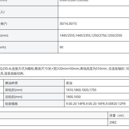
人)
角(°)
30/14,30/15
(mm)
1445/2555,1445/2355,1250/2750,1250/2550
/h)
90
-A,连接方式为螺栓,断面尺寸(长×宽)120mm×50mm,离地高度为510mm. 仅选装轴距: 
灯具,选装箱板结构.
燃油种类
柴油
前轮距(mm)
1810,1860,1820,1750
后轮距(mm)
1800,1650
轮胎规格
9.00-20 14PR,9.00-20 16PR,9.00R20 12PR
排量（ml）
2982