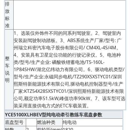
排
放
标
准
1、选装仅外饰件不同的同系列驾驶室。2、驾驶室内
安装副驾驶制动踏板。3、ABS系统生产厂家/型号: 广
州瑞立科密汽车电子股份有限公司/ CM4XL-4S/4M。
4、安装具有卫星定位功能的行驶记录仪。5、电池种
整
类/型号/生产企业: 磷酸铁锂蓄电池/T5-160L-
车
1P84SHW/湖北亿纬动力有限公司。6、驱动电机类型/
说
型号/生产企业:永磁同步电机/TZ290XSXSTYC01/深圳
明
熙斯特新能源技术有限公司,驱动电机控制器型号/生产
厂家:KTZ54X28SXSTYC01/深圳熙斯特新能源技术有限
公司,额定功率51.5kW,峰值功率90kW。7、该车型可选
装采用直接供电方式的ETC车载装置。
YCE5100XLHBEV型纯电动牵引教练车底盘参数
底盘型号
燃油种类
纯电动
轴数
2
前轮距(mm)
1820