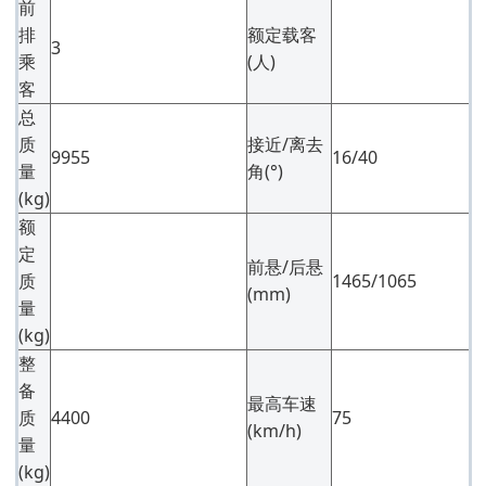
前
排
额定载客
3
乘
(人)
客
总
质
接近/离去
9955
16/40
量
角(°)
(kg)
额
定
前悬/后悬
质
1465/1065
(mm)
量
(kg)
整
备
最高车速
质
4400
75
(km/h)
量
(kg)