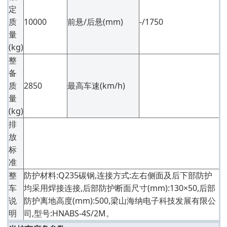
定
质
10000
前悬/后悬(mm)
-/1750
量
(kg)
整
备
质
2850
最高车速(km/h)
量
(kg)
排
放
标
准
整
防护材料:Q235碳钢,连接方式:左右侧面及后下部防护
车
均采用焊接连接,后部防护断面尺寸(mm):130×50,后部
说
防护离地高度(mm):500,梁山海纳电子科技发展有限公
明
司,型号:HNABS-4S/2M。