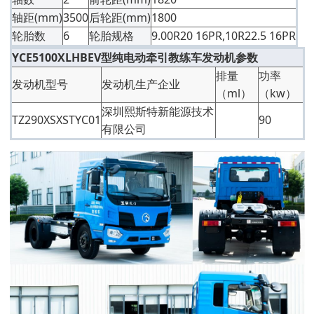
轴距(mm)
3500
后轮距(mm)
1800
轮胎数
6
轮胎规格
9.00R20 16PR,10R22.5 16PR
YCE5100XLHBEV型纯电动牵引教练车发动机参数
排量
功率
发动机型号
发动机生产企业
（ml）
（kw）
深圳熙斯特新能源技术
TZ290XSXSTYC01
90
有限公司