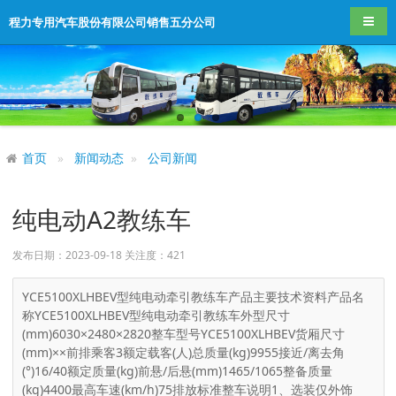
导航
程力专用汽车股份有限公司销售五分公司
首页
新闻动态
公司新闻
纯电动A2教练车
发布日期：2023-09-18 关注度：
421
YCE5100XLHBEV型纯电动牵引教练车产品主要技术资料产品名
称YCE5100XLHBEV型纯电动牵引教练车外型尺寸
(mm)6030×2480×2820整车型号YCE5100XLHBEV货厢尺寸
(mm)××前排乘客3额定载客(人)总质量(kg)9955接近/离去角
(°)16/40额定质量(kg)前悬/后悬(mm)1465/1065整备质量
(kg)4400最高车速(km/h)75排放标准整车说明1、选装仅外饰