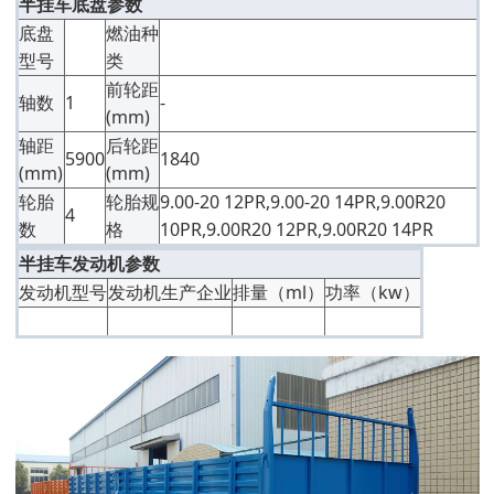
半挂车底盘参数
底盘
燃油种
型号
类
前轮距
轴数
1
-
(mm)
轴距
后轮距
5900
1840
(mm)
(mm)
轮胎
轮胎规
9.00-20 12PR,9.00-20 14PR,9.00R20
4
数
格
10PR,9.00R20 12PR,9.00R20 14PR
半挂车发动机参数
发动机型号
发动机生产企业
排量（ml）
功率（kw）