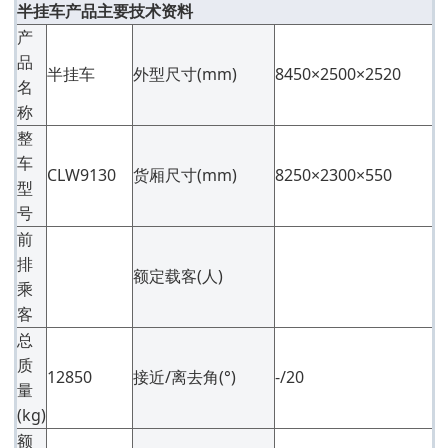
半挂车产品主要技术资料
产
品
半挂车
外型尺寸(mm)
8450×2500×2520
名
称
整
车
CLW9130
货厢尺寸(mm)
8250×2300×550
型
号
前
排
额定载客(人)
乘
客
总
质
12850
接近/离去角(°)
-/20
量
(kg)
额