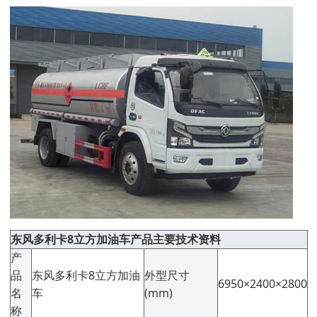
东风多利卡8立方加油车产品主要技术资料
产
品
东风多利卡8立方加油
外型尺寸
6950×2400×2800
名
车
(mm)
称