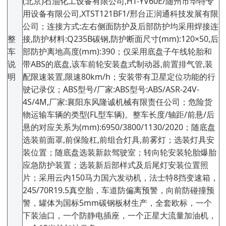
(北京)石油化工设备有限公司,HT-YV60E/随州市华特专
用设备有限公司,XTST121BF1/邢台正润通科技发展有限
公司；连接方式:左右侧面防护及后部防护均采用焊接连
整
接,防护材料:Q235B碳钢,防护断面尺寸(mm):120×50,后
车
部防护离地高度(mm):390；仅采用底盘子午线轮胎和
说
带ABS的底盘,该车前轮安装盘式制动器,前置排气管,装
明
配限速装置,限速80km/h；安装带有卫星定位功能的行
驶记录仪；ABS型号/厂家:ABS型号:ABS/ASR-24V-
4S/4M,厂家:襄阳东风隆诚机械有限责任公司；危险货
物运输车辆的类型(FL型车辆)。整车长度/轴距/前悬/后
悬的对应关系为(mm):6950/3800/1130/2020；随底盘
选装前面罩,前保险杠,前组合灯具,前雾灯；选装灯具安
装位置；随底盘选装新款驾驶室；转向轮安装轮胎爆胎
应急防护装置；选装新后部样式及后尾灯安装位置照
片；采用云内150马力国六发动机，法士特8挡变速箱，
245/70R19.5真空胎，车道防偏离预警，向前防碰撞预
警，罐体为国标5mm碳钢板材生产，全套欧标，一个
下装油口，一个防静电插座，一个正星大流量加油机，