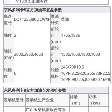
一个15米长加油卷盘
东风多利卡8立方加油车底盘参数
底盘
燃油
EQ1125SJ8CDCWXP
柴油
型号
种类
前轮
轴数
2
距
1755,1886
(mm)
后轮
轴距
3800,3950,4050
距
1586,1650,1800,1630
(mm)
(mm)
245/70R19.5
轮胎
轮胎
6
16PR,8.25R20,255/70R22.5
数
规格
16PR,9R22.5,8.25R20 16PR
东风多利卡8立方加油车发动机参数
排量
功率
发动机型号
发动机生产企业
（ml）
（kw）
广西玉柴机器股份有限