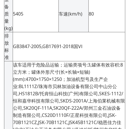
备
质
5405
车速(km/h)
80
量
(kg)
排
放
GB3847-2005,GB17691-2018国Ⅵ
标
准
该车适用于危险品运输；运输类项号:3,罐体有效容积:8
立方米；罐体外形尺寸(长×长轴×短轴)
(mm):4700×1750×1250；加油机型号及生产企
业:BL1111Z/珠海市贝林加油设备有限公司中山分公
司,HS1812B/托肯恒山科技(广州)有限公司,SKES-1112/
恒和嘉华科技有限公司,SKDS-2001A/上海伯莱机械有限
公司,SK20QF-111A,SK20QF-222A/郑州三金石油设备
制造有限公司,CS20D1110F/正星科技有限公司,JSK-
70B1121CZ,JSK-70B1121C,JSK45B1121C/稳恩佳力佳