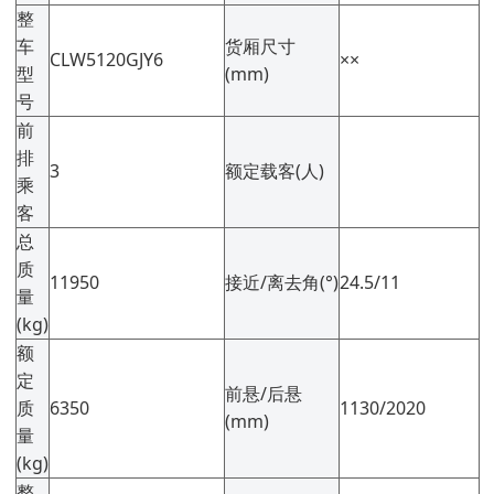
整
车
货厢尺寸
CLW5120GJY6
××
型
(mm)
号
前
排
3
额定载客(人)
乘
客
总
质
11950
接近/离去角(°)
24.5/11
量
(kg)
额
定
前悬/后悬
质
6350
1130/2020
(mm)
量
(kg)
整