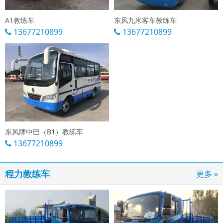
A1教练车
东风九米客车教练车
13677210899
13677210899
东风牌中巴（B1）教练车
13677210899
程力教练车
更多 »