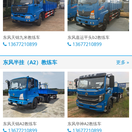
东风天锦九米教练车
东风嘉运平头b2教练车
13677210899
13677210899
东风半挂（A2）教练车
更多 »
东风天锦A2教练车
东风华神A2教练车
13677210899
13677210899