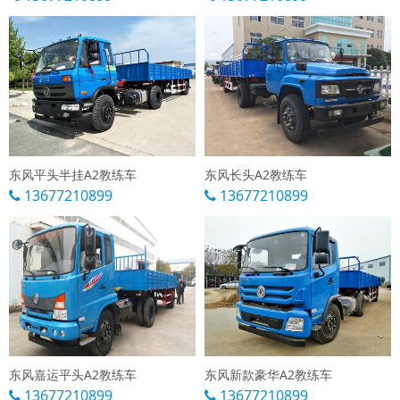
东风平头半挂A2教练车
东风长头A2教练车
13677210899
13677210899
东风嘉运平头A2教练车
东风新款豪华A2教练车
13677210899
13677210899