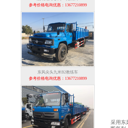
参考价格电询优惠：13677210899
东风尖头九米B2教练车
参考价格电询优惠：13677210899
采用东