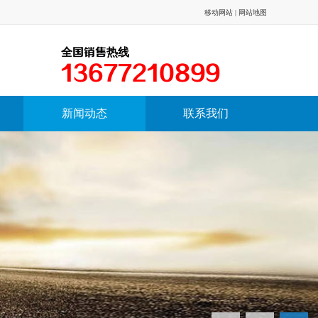
移动网站
|
网站地图
全国销售热线
13677210899
新闻动态
联系我们