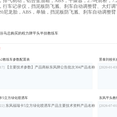
排气制动，铝合金油箱，ABS，干燥嚣，2.7吨前桥，7.2
，行车记录仪，挡泥板防飞溅、刹车自动调整臂、大灯调节
00-20尼龙胎，ABS，单轴，挡泥板防飞溅、刹车自动调整臂
汾马总购买的程力牌平头半挂教练车
读
b2教练车参数配置表
景泰刘校长
17]
【主要技术参数】产品商标东风牌公告批次304产品名称EQ5122XLHL2型教练车产品
[2020-01-03
卡5立方绿化喷洒车
东风平头教
22]
东风福瑞卡5立方绿化喷洒车产品主要技术资料产品名称KLF5070GPSE6型绿化喷洒车
[2026-07-01