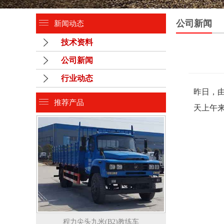
公司新闻
新闻动态
技术资料
公司新闻
行业动态
昨日，
推荐产品
天上午
程力尖头九米(B2)教练车