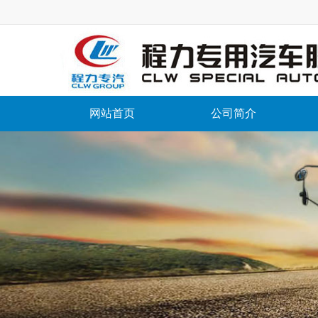
网站首页
公司简介
程力专用汽车股份有限
ChengLiZhuanYongQiCheGuFenYouXianGongSi