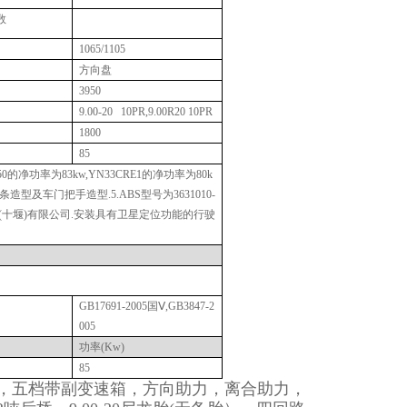
数
1065/1105
方向盘
3950
9.00-20 10PR,9.00R20 10PR
1800
85
50的净功率为83kw,YN33CRE1的净功率为80k
造型及车门把手造型.5.ABS型号为3631010-
统(十堰)有限公司.安装具有卫星定位功能的行驶
GB17691-2005国Ⅴ,GB3847-2
005
功率(Kw)
85
罐，五档带副变速箱，方向助力，离合助力，