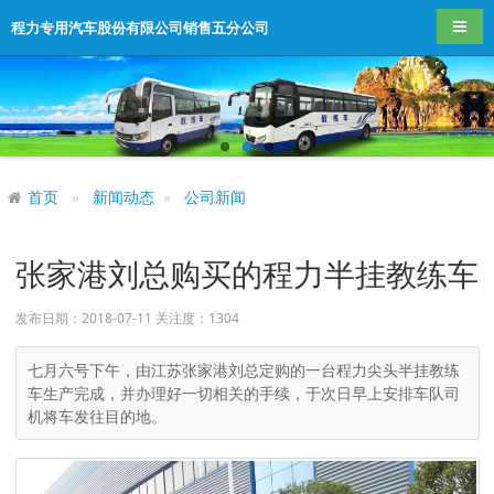
导航
程力专用汽车股份有限公司销售五分公司
首页
新闻动态
公司新闻
张家港刘总购买的程力半挂教练车
发布日期：2018-07-11 关注度：
1304
七月六号下午，由江苏张家港刘总定购的一台程力尖头半挂教练
车生产完成，并办理好一切相关的手续，于次日早上安排车队司
机将车发往目的地。