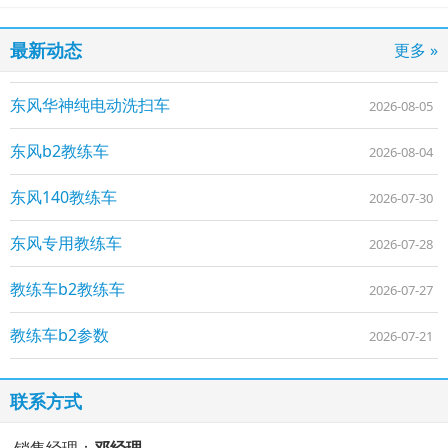
最新动态
更多 »
东风华神纯电动洗扫车
2026-08-05
东风b2教练车
2026-08-04
东风140教练车
2026-07-30
东风专用教练车
2026-07-28
教练车b2教练车
2026-07-27
教练车b2参数
2026-07-21
联系方式