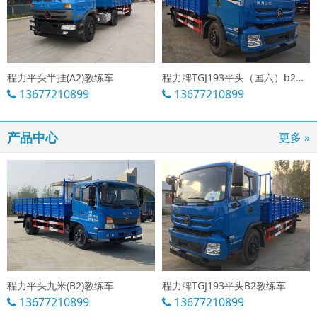
程力平头半挂(A2)教练车
程力牌TGJ193平头（国六）b2教练车
13677210899
13677210899
产品中心
更多 »
程力平头九米(B2)教练车
程力牌TGJ193平头B2教练车
13677210899
13677210899