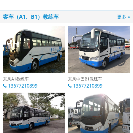
客车（A1、B1）教练车
更多 »
东风A1教练车
东风中巴B1教练车
13677210899
13677210899