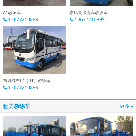
A1教练车
东风九米客车教练车
13677210899
13677210899
东风牌中巴（B1）教练车
13677210899
程力教练车
更多 »