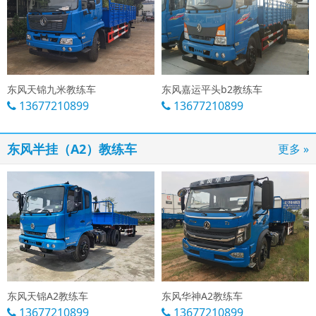
东风天锦九米教练车
东风嘉运平头b2教练车
13677210899
13677210899
东风半挂（A2）教练车
更多 »
东风天锦A2教练车
东风华神A2教练车
13677210899
13677210899