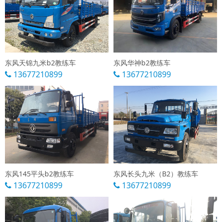
东风天锦九米b2教练车
东风华神b2教练车
13677210899
13677210899
东风145平头b2教练车
东风长头九米（B2）教练车
13677210899
13677210899